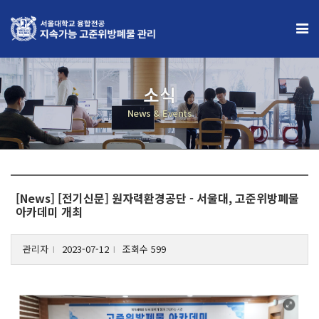
×
전공소개
소식
인사말
News & Events
운영목표
참여학과
협력기관
[News] [전기신문] 원자력환경공단 - 서울대, 고준위방폐물
아카데미 개최
교과과정
교과구성
관리자
2023-07-12
조회수 599
l
l
교과목
역량인증제 프로그램