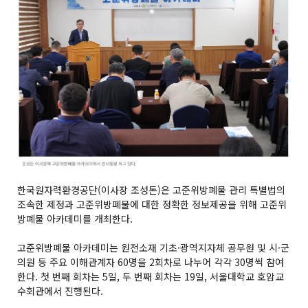
교수진
참여교수
전공진입
진입안내
졸업요건
자주하는 질문
게시판
한국원자력환경공단(이사장 조성돈)은 고준위방폐물 관리 특별법의
조속한 제정과 고준위방폐물에 대한 정확한 정보제공을 위해 고준위
소식
방폐물 아카데미를 개최한다.
진로정보
고준위방폐물 아카데미는 원전소재 기초·광역지자체 공무원 및 시·군
의원 등 주요 이해관계자 60명을 2회차로 나누어 각각 30명씩 참여
원자력 정보
한다. 첫 번째 회차는 5일, 두 번째 회차는 19일, 서울대학교 호암교
자료실
수회관에서 진행된다.