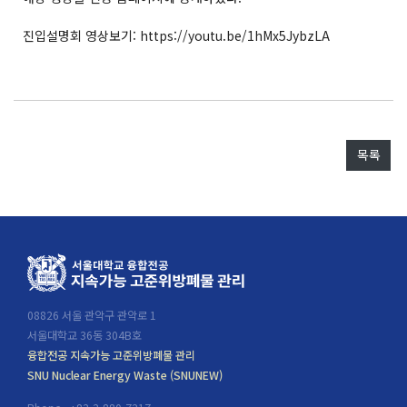
교수진
진입설명회 영상보기: https://youtu.be/1hMx5JybzLA
참여교수
전공진입
진입안내
목록
졸업요건
자주하는 질문
게시판
소식
08826 서울 관악구 관악로 1
진로정보
서울대학교 36동 304B호
원자력 정보
융합전공 지속가능 고준위방폐물 관리
SNU Nuclear Energy Waste (SNUNEW)
자료실