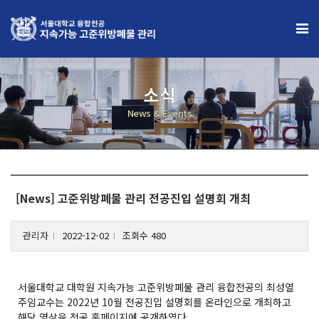
×
전공소개
소식
인사말
News & Events
운영목표
참여학과
협력기관
[News] 고준위방폐물 관리 전공진입 설명회 개최
교과과정
관리자
2022-12-02
조회수 480
l
l
교과구성
교과목
서울대학교 대학원 지속가능 고준위방폐물 관리 융합전공의 최성열
역량인증제 프로그램
주임교수는 2022년 10월 전공진입 설명회를 온라인으로 개최하고
해당 영상을 전공 홈페이지에 공개하였다.